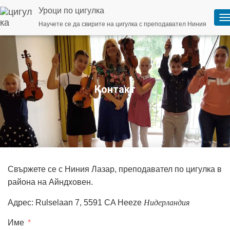
Уроци по цигулка
Научете се да свирите на цигулка с преподавател Ниния
П
р
е
в
к
л
ю
ч
Контакт
в
а
н
е
н
а
н
а
в
Свържете се с Ниния Лазар, преподавател по цигулка в
и
района на Айндховен.
г
а
Н
и
д
е
р
л
а
н
д
и
я
ц
Адрес: Rulselaan 7, 5591 CA Heeze
Н
и
д
е
р
л
а
н
д
и
я
и
я
Име
т