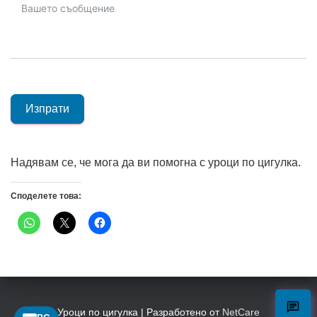
Изпрати
Надявам се, че мога да ви помогна с уроци по цигулка.
Споделете това:
Уроци по цигулка | Разработено от
NetCare