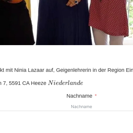
 mit Ninia Lazaar auf, Geigenlehrerin in der Region Ei
N
i
e
d
e
r
l
a
n
d
e
an 7, 5591 CA Heeze
Nachname