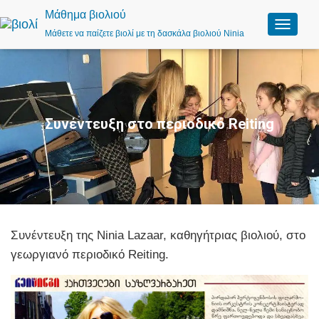
Μάθημα βιολιού
Μάθετε να παίζετε βιολί με τη δασκάλα βιολιού Ninia
Ε
ν
α
λ
λ
α
γ
Συνέντευξη στο περιοδικό Reiting
ή
π
λ
ο
ή
γ
η
σ
Συνέντευξη της Ninia Lazaar, καθηγήτριας βιολιού, στο
η
ς
γεωργιανό περιοδικό Reiting.