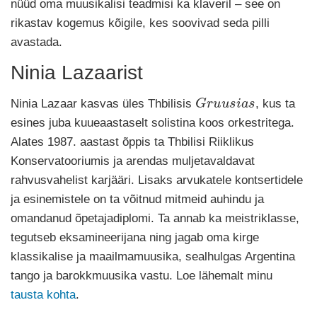
nüüd oma muusikalisi teadmisi ka klaveril – see on
rikastav kogemus kõigile, kes soovivad seda pilli
avastada.
Ninia Lazaarist
G
r
u
u
s
i
a
s
Ninia Lazaar kasvas üles Thbilisis
, kus ta
esines juba kuueaastaselt solistina koos orkestritega.
Alates 1987. aastast õppis ta Thbilisi Riiklikus
Konservatooriumis ja arendas muljetavaldavat
rahvusvahelist karjääri. Lisaks arvukatele kontsertidele
ja esinemistele on ta võitnud mitmeid auhindu ja
omandanud õpetajadiplomi. Ta annab ka meistriklasse,
tegutseb eksamineerijana ning jagab oma kirge
klassikalise ja maailmamuusika, sealhulgas Argentina
tango ja barokkmuusika vastu. Loe lähemalt minu
tausta kohta
.