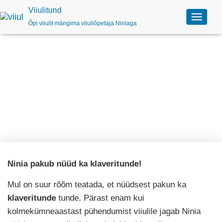
Viiulitund
Õpi viiulit mängima viiuliõpetaja Niniaga
L
ü
l
i
t
a
n
Nüüd ka klaveritunnid Ninialt
a
v
i
g
e
e
r
i
Ninia pakub nüüd ka klaveritunde!
m
i
Mul on suur rõõm teatada, et nüüdsest pakun ka
n
e
klaveritunde
tunde. Pärast enam kui
kolmekümneaastast pühendumist viiulile jagab Ninia