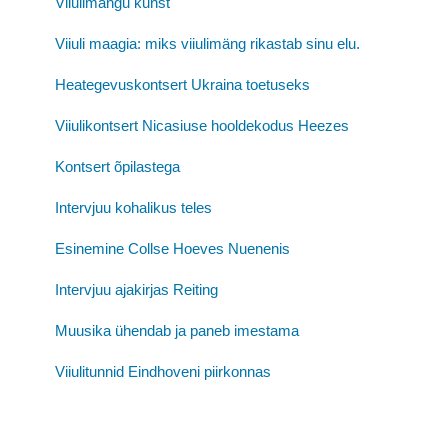
Viiulimängu kunst
Viiuli maagia: miks viiulimäng rikastab sinu elu.
Heategevuskontsert Ukraina toetuseks
Viiulikontsert Nicasiuse hooldekodus Heezes
Kontsert õpilastega
Intervjuu kohalikus teles
Esinemine Collse Hoeves Nuenenis
Intervjuu ajakirjas Reiting
Muusika ühendab ja paneb imestama
Viiulitunnid Eindhoveni piirkonnas