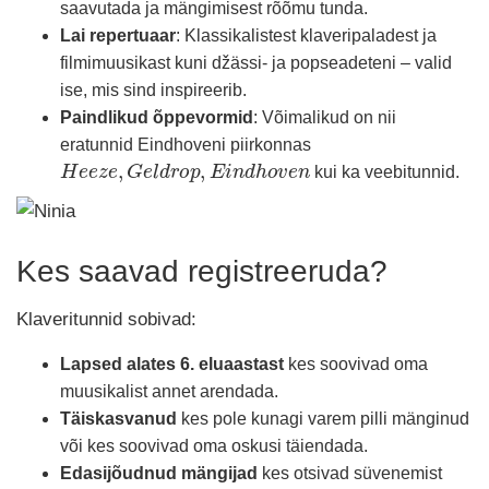
saavutada ja mängimisest rõõmu tunda.
Lai repertuaar
: Klassikalistest klaveripaladest ja
filmimuusikast kuni džässi- ja popseadeteni – valid
ise, mis sind inspireerib.
Paindlikud õppevormid
: Võimalikud on nii
eratunnid Eindhoveni piirkonnas
H
e
e
z
e
,
G
e
l
d
r
o
p
,
E
i
n
d
h
o
v
e
n
kui ka veebitunnid.
Kes saavad registreeruda?
Klaveritunnid sobivad:
Lapsed alates 6. eluaastast
kes soovivad oma
muusikalist annet arendada.
Täiskasvanud
kes pole kunagi varem pilli mänginud
või kes soovivad oma oskusi täiendada.
Edasijõudnud mängijad
kes otsivad süvenemist