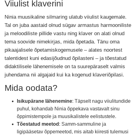
Viiulist klaverini
Ninia muusikaline silmaring ulatub viiulist kaugemale.
Tal on juba aastaid olnud sügav armastus harmooniliste
ja meloodiliste pillide vastu ning klaver on alati olnud
tema soovide nimekirjas, mida õpetada. Tänu oma
pikaajalisele õpetamiskogemusele – alates noortest
talentidest kuni edasijõudnud õpilasteni – ja tõestatud
didaktilisele lähenemisele on ta suurepäraselt valmis
juhendama nii algajaid kui ka kogenud klaveriõpilasi.
Mida oodata?
Isikupärane lähenemine
: Täpselt nagu viiulitundide
puhul, kohandab Ninia õppekava vastavalt sinu
õppimistempole ja muusikalistele eelistustele.
Tõestatud meetod
: Samm-sammuline ja
ligipääsetav õppemeetod, mis aitab kiiresti tulemusi