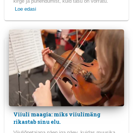
kirge ja pühendumist, kuid tasu on võrratu.
Loe edasi
Viiuli maagia: miks viiulimäng
rikastab sinu elu.
Viiuliõpetajana näen iga päev, kuidas muusika