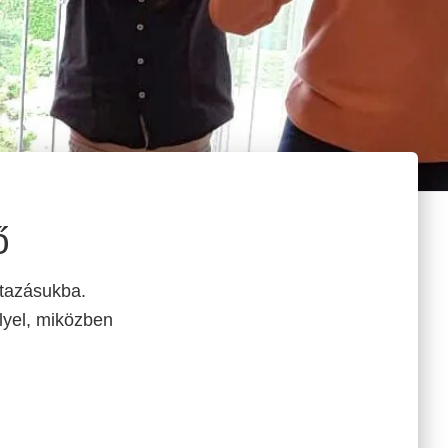
ő
utazásukba.
llyel, miközben