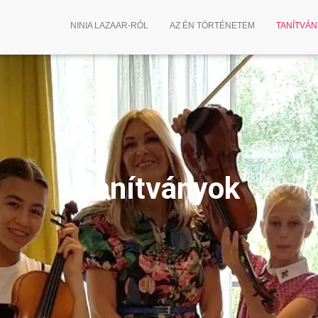
NINIA LAZAAR-RÓL
AZ ÉN TÖRTÉNETEM
TANÍTVÁ
Tanítványok