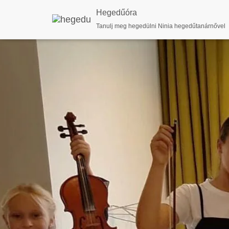
Hegedűóra
Tanulj meg hegedülni Ninia hegedűtanárnővel