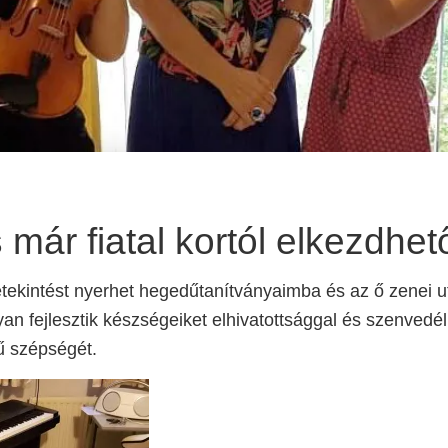
 már fiatal kortól elkezdhet
tekintést nyerhet hegedűtanítványaimba és az ő zenei 
gyan fejlesztik készségeiket elhivatottsággal és szenvedé
ű szépségét.