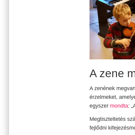
A zene m
A zenének megvan 
érzelmeket, amely
egyszer
mondta
: 
Megtiszteltetés sz
fejlődni kifejezés