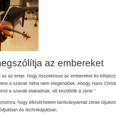
egszólítja az embereket
az az ereje, hogy összekösse az embereket és kifejezz
ekre a szavak néha nem elegendőek. Ahogy Hans Chris
„Ahol a szavak elakadnak, ott kezdődik a zene.”
ámomra, hogy elkísérhetem tanítványaimat zenei útjukon
módjukban és technikájukban.