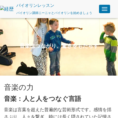
バイオリンレッスン
バイオリン講師ニーニャとバイオリンを始めましょう
ナ
ビ
ゲ
ー
シ
ョ
ン
音楽はつながり、驚きをもたらす
の
切
り
替
え
音楽の力
音楽：人と人をつなぐ言語
音楽は言葉を超えた普遍的な芸術形式です。感情を揺
さぶり、人々を繋ぎ、時には長く隠されていた記憶さ