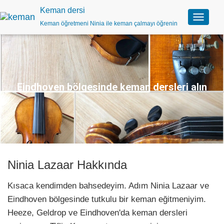
Keman dersi
Keman öğretmeni Ninia ile keman çalmayı öğrenin
N
a
v
i
g
a
s
Eindhoven bölgesinde keman dersleri alın
y
o
n
u
a
ç
/
k
Ninia Lazaar Hakkında
a
p
Kısaca kendimden bahsedeyim. Adım Ninia Lazaar ve
a
t
Eindhoven bölgesinde tutkulu bir keman eğitmeniyim.
Heeze, Geldrop ve Eindhoven'da keman dersleri