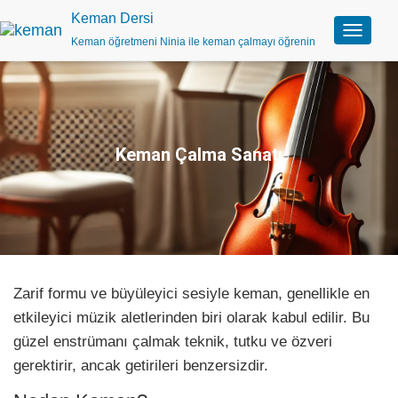
Keman Dersi
Keman öğretmeni Ninia ile keman çalmayı öğrenin
N
a
v
i
g
a
s
Keman Çalma Sanatı
y
o
n
u
a
ç
/
k
Zarif formu ve büyüleyici sesiyle keman, genellikle en
a
p
etkileyici müzik aletlerinden biri olarak kabul edilir. Bu
a
güzel enstrümanı çalmak teknik, tutku ve özveri
gerektirir, ancak getirileri benzersizdir.