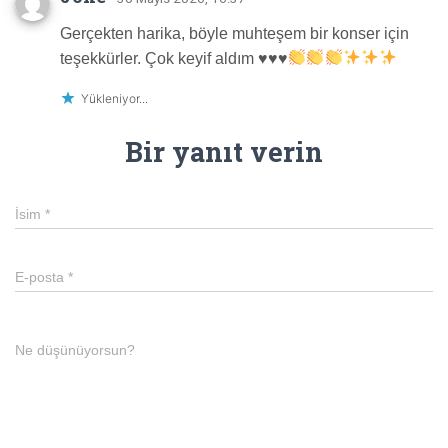
Gerçekten harika, böyle muhteşem bir konser için
teşekkürler. Çok keyif aldım
♥️
♥️
♥️
Yükleniyor...
Bir yanıt verin
İsim
*
E-posta
*
Ne düşünüyorsun?