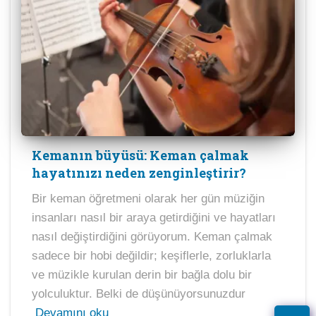
Kemanın büyüsü: Keman çalmak
hayatınızı neden zenginleştirir?
Bir keman öğretmeni olarak her gün müziğin
insanları nasıl bir araya getirdiğini ve hayatları
nasıl değiştirdiğini görüyorum. Keman çalmak
sadece bir hobi değildir; keşiflerle, zorluklarla
ve müzikle kurulan derin bir bağla dolu bir
yolculuktur. Belki de düşünüyorsunuzdur
Devamını oku