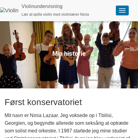
Violinundervisning
Lær at spille violin med violinlærer Ninia
S
k
i
f
t
n
a
v
Min historie
i
g
a
t
i
o
n
Først konservatoriet
Mit navn er Ninia Lazaar. Jeg voksede op i Tbilisi,
Georgien, og begyndte allerede som seksårig at optræde
som solist med orkestre. I 1987 startede jeg mine studier