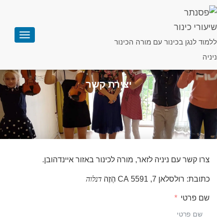
שיעורי כינור
ללמוד לנגן בכינור עם מורה הכינור
ה
פ
ניניה
ע
ל
ת
יצירת קשר
ה
נ
י
ו
ו
ט
צרו קשר עם ניניה לזאר, מורה לכינור באזור איינדהובן.
ה
ו
ל
נ
ד
כתובת: רולסלאן 7, 5591 CA הֶזֶה
ד
נ
ל
ו
ה
שם פרטי