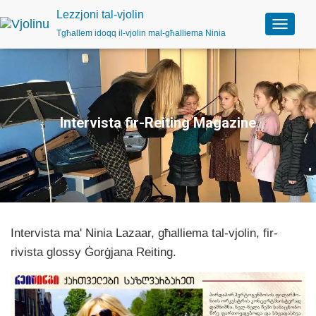
Lezzjoni tal-vjolin
Tgħallem idoqq il-vjolin mal-għalliema Ninia
A
q
l
e
b
i
n
Intervista fir-Reiting Magazine
-
n
a
v
i
g
a
z
Intervista ma' Ninia Lazaar, għalliema tal-vjolin, fir-
z
j
rivista glossy Ġorġjana Reiting.
o
n
i