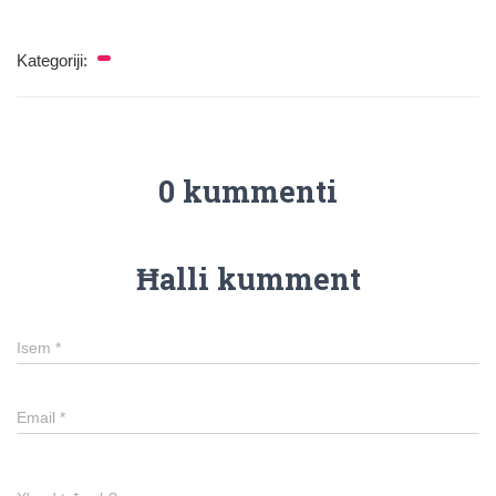
Kategoriji:
0 kummenti
Ħalli kumment
Isem
*
Email
*