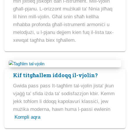
min jixtieq jiskopri dan l-istrument. Mill-vjolin
għall-pjanu. L-orizzont mużikali ta' Ninia jilħaq
lil hinn mill-vjolin. Għal snin sħaħ kellha
mħabba profonda għall-istrumenti armoniċi u
melodjużi, u l-pjanu dejjem kien fuq il-lista tax-
xewqat tagħha biex tgħallem.
Kif titgħallem iddoqq il-vjolin?
Gwida pass pass It-tagħlim tal-vjolin jista' jkun
vjaġġ ta' sfida iżda ta' sodisfazzjon kbir. Kemm
jekk toħlom li ddoqq kapolavuri klassiċi, jew
mużika moderna, hawn huma l-passi ewlenin
Kompli aqra