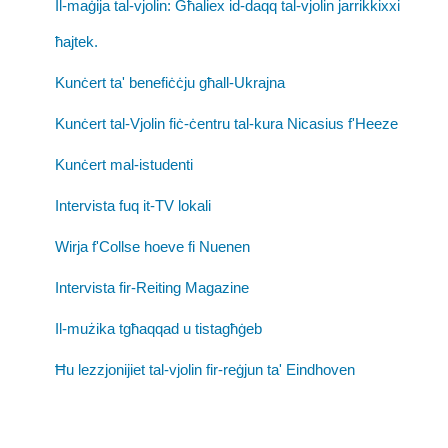
Il-maġija tal-vjolin: Għaliex id-daqq tal-vjolin jarrikkixxi
ħajtek.
Kunċert ta' benefiċċju għall-Ukrajna
Kunċert tal-Vjolin fiċ-ċentru tal-kura Nicasius f'Heeze
Kunċert mal-istudenti
Intervista fuq it-TV lokali
Wirja f'Collse hoeve fi Nuenen
Intervista fir-Reiting Magazine
Il-mużika tgħaqqad u tistagħġeb
Ħu lezzjonijiet tal-vjolin fir-reġjun ta' Eindhoven