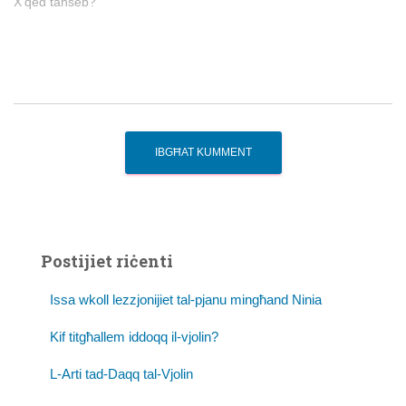
X'qed taħseb?
Postijiet riċenti
Issa wkoll lezzjonijiet tal-pjanu mingħand Ninia
Kif titgħallem iddoqq il-vjolin?
L-Arti tad-Daqq tal-Vjolin