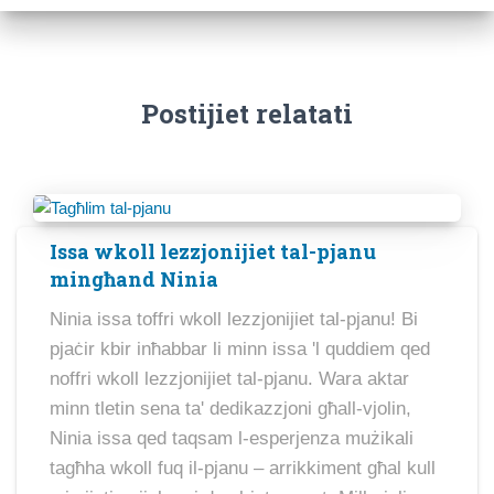
Postijiet relatati
Issa wkoll lezzjonijiet tal-pjanu
mingħand Ninia
Ninia issa toffri wkoll lezzjonijiet tal-pjanu! Bi
pjaċir kbir inħabbar li minn issa 'l quddiem qed
noffri wkoll lezzjonijiet tal-pjanu. Wara aktar
minn tletin sena ta' dedikazzjoni għall-vjolin,
Ninia issa qed taqsam l-esperjenza mużikali
tagħha wkoll fuq il-pjanu – arrikkiment għal kull