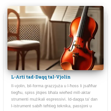
L-Arti tad-Daqq tal-Vjolin
Il-vjolin, bil-forma grazzjuża u l-ħoss li jsaħħar
tiegħu, spiss jitqies bħala wieħed mill-aktar
strumenti mużikali espressivi. Id-daqqa ta' dan
l-istrument sabiħ teħtieġ teknika, passjoni u