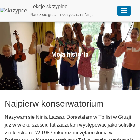
Lekcje skrzypiec
Naucz się grać na skrzypcach z Ninją
P
r
z
e
ł
ą
c
z
Moja historia
n
a
w
i
g
a
c
j
ę
Najpierw konserwatorium
Nazywam się Ninia Lazaar. Dorastałam w Tbilisi w Gruzji i
już w wieku sześciu lat zaczęłam występować jako solistka
z orkiestrami. W 1987 roku rozpoczęłam studia w