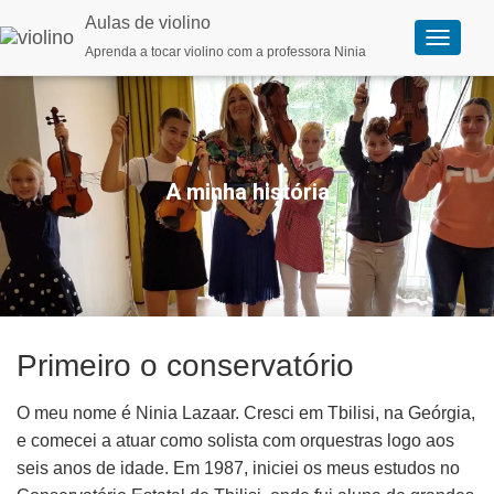
Aulas de violino
Aprenda a tocar violino com a professora Ninia
A
l
t
e
r
n
a
r
A minha história
n
a
v
e
g
a
ç
ã
o
Primeiro o conservatório
O meu nome é Ninia Lazaar. Cresci em Tbilisi, na Geórgia,
e comecei a atuar como solista com orquestras logo aos
seis anos de idade. Em 1987, iniciei os meus estudos no