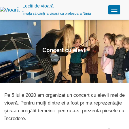
Lecții de vioară
Învață să cânți la vioară cu profesoara Ninia
C
o
m
u
t
ă
n
Concert cu elevii
a
v
i
g
a
r
e
a
Pe 5 iulie 2020 am organizat un concert cu elevii mei de
vioară. Pentru mulți dintre ei a fost prima reprezentație
și s-au pregătit temeinic pentru a-și prezenta piesele cu
încredere.