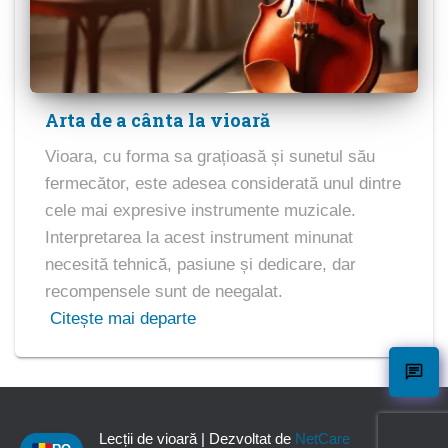
Arta de a cânta la vioară
Vioara, cu forma sa grațioasă și sunetul său
fermecător, este adesea considerată unul dintre
cele mai expresive instrumente muzicale.
Interpretarea la acest instrument minunat
necesită tehnică, pasiune și dedicare, dar
recompensele sunt de neegalat.
Citește mai departe
Lecții de vioară | Dezvoltat de
NetCare