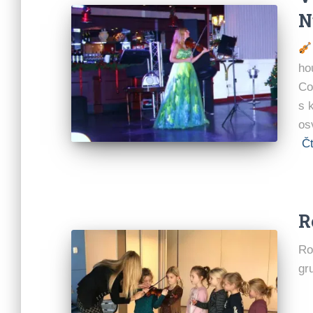
N
ho
Co
s 
os
Čt
R
Ro
gr