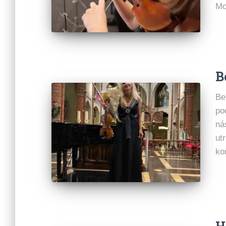
Mo
B
Be
po
ná
ut
ko