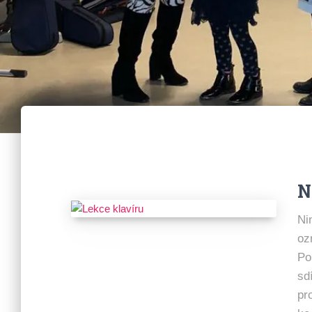
N
Ni
oz
Po
sd
pr