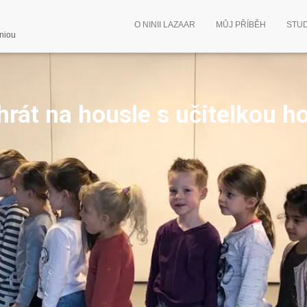
O NINII LAZAAR
MŮJ PŘÍBĚH
STUD
iniou
hrát na housle
s učitelkou h