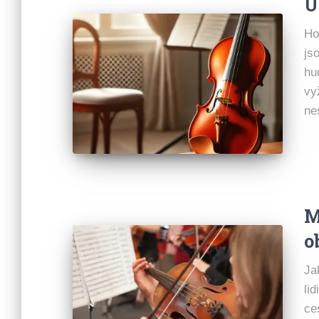
U
Ho
js
hu
vy
ne
M
o
Ja
li
ce