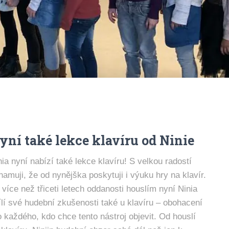
yní také lekce klavíru od Ninie
nia nyní nabízí také lekce klavíru! S velkou radostí
namuji, že od nynějška poskytuji i výuku hry na klavír.
 více než třiceti letech oddanosti houslím nyní Ninia
ílí své hudební zkušenosti také u klavíru – obohacení
o každého, kdo chce tento nástroj objevit. Od houslí