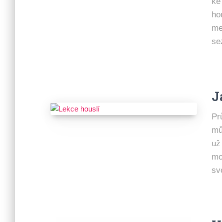
ke
ho
me
se
J
Pr
mů
už
mo
sv