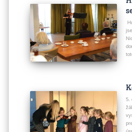
H
s
Hu
js
Ni
do
to
K
5.
žá
vy
pr
ús