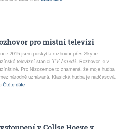
ozhovor pro místní televizi
roce 2015 jsem poskytla rozhovor přes Skype
T
V
I
m
e
d
i
uzínské televizní stanici
. Rozhovor je v
uzínštině. Pro Nizozemce to znamená, že moje hudba
 mezinárodně uznávaná. Klasická hudba je nadčasová.
o
Čtěte dále
ystoupení v Collse Hoeve v