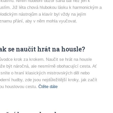
 klavíru. Niniin hudební obzor sahá dál než jen k
uslím. Již léta chová hlubokou lásku k harmonickým a
lodickým nástrojům a klavír byl vždy na jejím
znamu přání, aby v něm mohla vyučovat.
ak se naučit hrát na housle?
ůvodce krok za krokem. Naučit se hrát na housle
že být náročná, ale nesmírně obohacující cesta. Ať
 sníte o hraní klasických mistrovských děl nebo
derní hudby, zde jsou nejdůležitější kroky, jak začít
ou houslovou cestu.
Čtěte dále