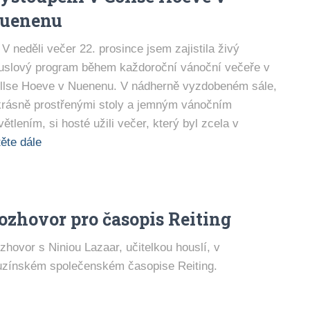
uenenu
V neděli večer 22. prosince jsem zajistila živý
uslový program během každoroční vánoční večeře v
llse Hoeve v Nuenenu. V nádherně vyzdobeném sále,
krásně prostřenými stoly a jemným vánočním
větlením, si hosté užili večer, který byl zcela v
ěte dále
ozhovor pro časopis Reiting
zhovor s Niniou Lazaar, učitelkou houslí, v
uzínském společenském časopise Reiting.