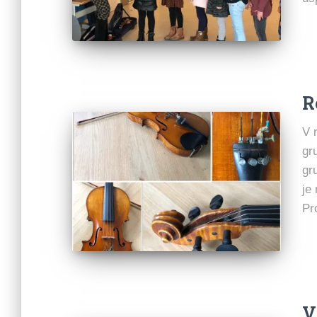
R
V 
gr
gr
je
Pr
V