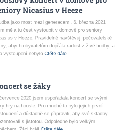
ouslový koncert v domově pro
eniory Nicasius v Heeze
dba jako most mezi generacemi. 6. března 2021
em měla tu čest vystoupit v domově pro seniory
casius v Heeze. Pravidelně navštěvuji pečovatelské
my, abych obyvatelům dopřála radost z živé hudby, a
to vystoupení nebylo
Čtěte dále
oncert se žáky
 července 2020 jsem uspořádala koncert se svými
ky hry na housle. Pro mnohé to bylo jejich první
stoupení a důkladně se připravili, aby své skladby
ezentovali s jistotou. Odpoledne bylo velkým
pěchem. Žáci hráli
Čtěte dále