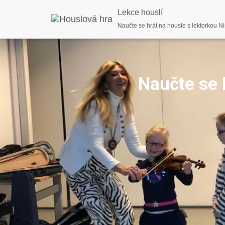
Lekce houslí
Naučte se hrát na housle s lektorkou N
Naučte se 