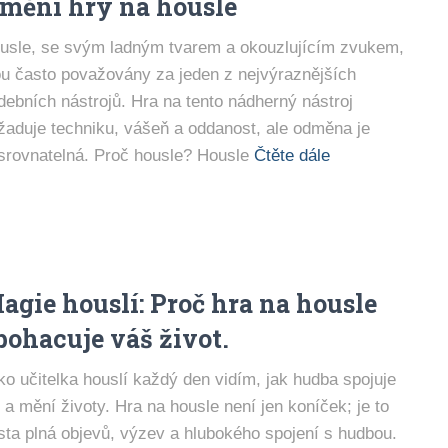
mění hry na housle
usle, se svým ladným tvarem a okouzlujícím zvukem,
ou často považovány za jeden z nejvýraznějších
debních nástrojů. Hra na tento nádherný nástroj
žaduje techniku, vášeň a oddanost, ale odměna je
srovnatelná. Proč housle? Housle
Čtěte dále
agie houslí: Proč hra na housle
bohacuje váš život.
ko učitelka houslí každý den vidím, jak hudba spojuje
di a mění životy. Hra na housle není jen koníček; je to
sta plná objevů, výzev a hlubokého spojení s hudbou.