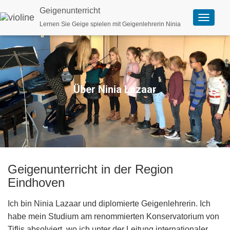
Geigenunterricht
Lernen Sie Geige spielen mit Geigenlehrerin Ninia
N
a
v
i
g
a
t
i
Über Ninia Lazaar
o
n
u
m
s
c
h
a
l
Geigenunterricht in der Region
t
Eindhoven
e
n
Ich bin Ninia Lazaar und diplomierte Geigenlehrerin. Ich
habe mein Studium am renommierten Konservatorium von
Tiflis absolviert, wo ich unter der Leitung internationaler