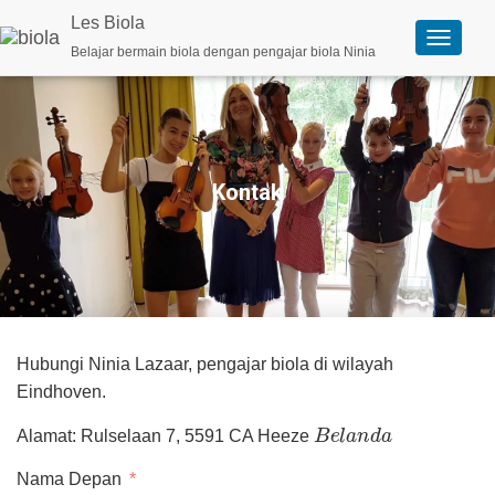
Les Biola
Belajar bermain biola dengan pengajar biola Ninia
A
l
i
h
k
a
n
n
Kontak
a
v
i
g
a
s
i
Hubungi Ninia Lazaar, pengajar biola di wilayah
Eindhoven.
B
e
l
a
n
d
a
Alamat: Rulselaan 7, 5591 CA Heeze
Nama Depan