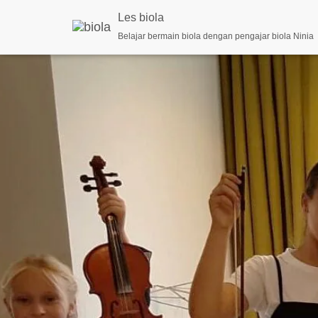
Les biola
Belajar bermain biola dengan pengajar biola Ninia