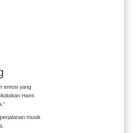
g
n emosi yang
dikatakan Hans
a.”
perjalanan musik
a.