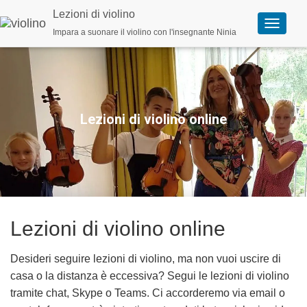
Lezioni di violino
Impara a suonare il violino con l'insegnante Ninia
A
t
t
i
v
a
n
a
Lezioni di violino online
v
i
g
a
z
i
o
n
e
Lezioni di violino online
Desideri seguire lezioni di violino, ma non vuoi uscire di
casa o la distanza è eccessiva? Segui le lezioni di violino
tramite chat, Skype o Teams. Ci accorderemo via email o