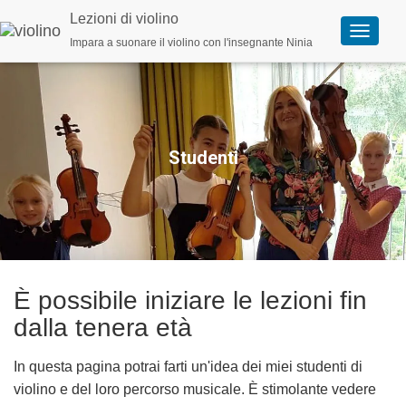
Lezioni di violino
Impara a suonare il violino con l'insegnante Ninia
A
t
t
i
v
a
n
a
Studenti
v
i
g
a
z
i
o
n
e
È possibile iniziare le lezioni fin
dalla tenera età
In questa pagina potrai farti un'idea dei miei studenti di
violino e del loro percorso musicale. È stimolante vedere