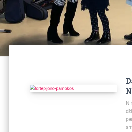
D
N
Ni
dž
pa
sm