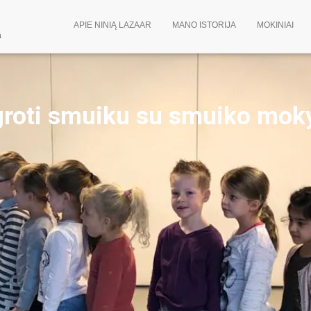
APIE NINIĄ LAZAAR
MANO ISTORIJA
MOKINIAI
a
groti smuiku
su smuiko moky