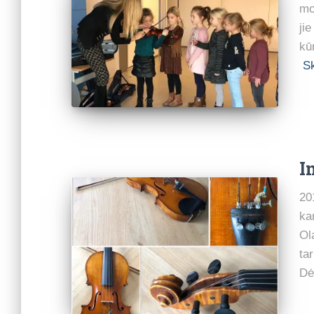
mo
ji
kū
Sk
I
20
ka
Ol
ta
Dė