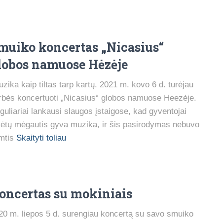
muiko koncertas „Nicasius“
lobos namuose Hėzėje
zika kaip tiltas tarp kartų. 2021 m. kovo 6 d. turėjau
rbės koncertuoti „Nicasius“ globos namuose Heezėje.
guliariai lankausi slaugos įstaigose, kad gyventojai
lėtų mėgautis gyva muzika, ir šis pasirodymas nebuvo
mtis
Skaityti toliau
oncertas su mokiniais
20 m. liepos 5 d. surengiau koncertą su savo smuiko