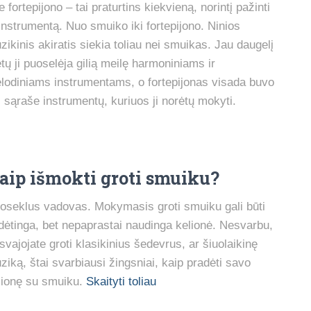
e fortepijono – tai praturtins kiekvieną, norintį pažinti
 instrumentą. Nuo smuiko iki fortepijono. Ninios
zikinis akiratis siekia toliau nei smuikas. Jau daugelį
tų ji puoselėja gilią meilę harmoniniams ir
lodiniams instrumentams, o fortepijonas visada buvo
s sąraše instrumentų, kuriuos ji norėtų mokyti.
aip išmokti groti smuiku?
oseklus vadovas. Mokymasis groti smuiku gali būti
dėtinga, bet nepaprastai naudinga kelionė. Nesvarbu,
 svajojate groti klasikinius šedevrus, ar šiuolaikinę
ziką, štai svarbiausi žingsniai, kaip pradėti savo
lionę su smuiku.
Skaityti toliau