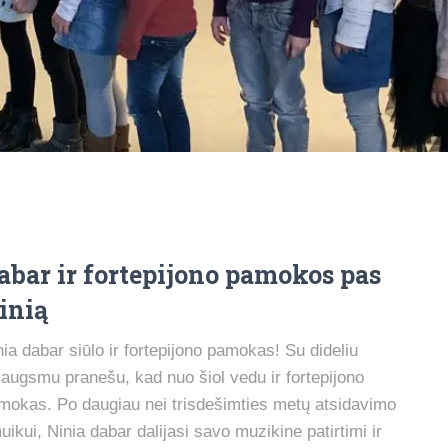
abar ir fortepijono pamokos pas
inią
nia dabar siūlo ir fortepijono pamokas! Su dideliu
iaugsmu pranešu, kad nuo šiol vedu ir fortepijono
mokas. Po daugiau nei trisdešimties metų atsidavimo
uikui, Ninia dabar dalijasi savo muzikine patirtimi ir