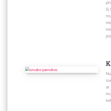
pri
šį
mu
me
me
jo
K
Nu
su
ar
mu
ke