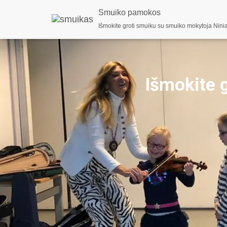
Smuiko pamokos
Išmokite groti smuiku su smuiko mokytoja Nini
Išmokite 