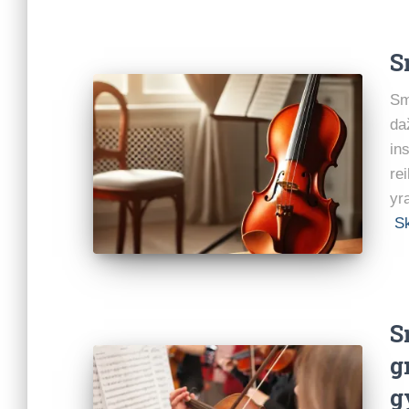
S
Sm
da
in
re
yr
Sk
S
g
g