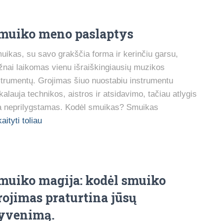
muiko meno paslaptys
uikas, su savo grakščia forma ir kerinčiu garsu,
žnai laikomas vienu išraiškingiausių muzikos
strumentų. Grojimas šiuo nuostabiu instrumentu
ikalauja technikos, aistros ir atsidavimo, tačiau atlygis
a neprilygstamas. Kodėl smuikas? Smuikas
aityti toliau
muiko magija: kodėl smuiko
rojimas praturtina jūsų
yvenimą.