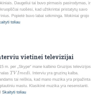
kiniais. Daugeliui tai buvo pirmasis pasirodymas, ir
e kruopščiai ruošėsi, kad užtikrintai pristatytų savo
rinius. Popietė buvo labai sėkminga. Mokiniai grojo
aityti toliau
nterviu vietinei televizijai
15 m. per „Skype“ mane kalbino Gruzijos televizijos
T
V
I
m
e
d
i
nalas
. Interviu yra gruzinų kalba.
andams tai reiškia, kad mano muzika yra pripažinta
rptautiniu mastu. Klasikinė muzika yra nesenstanti.
l
Skaityti toliau