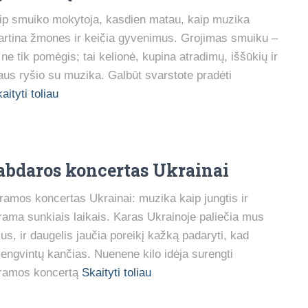
ip smuiko mokytoja, kasdien matau, kaip muzika
artina žmones ir keičia gyvenimus. Grojimas smuiku –
i ne tik pomėgis; tai kelionė, kupina atradimų, iššūkių ir
laus ryšio su muzika. Galbūt svarstote pradėti
aityti toliau
abdaros koncertas Ukrainai
ramos koncertas Ukrainai: muzika kaip jungtis ir
rama sunkiais laikais. Karas Ukrainoje paliečia mus
sus, ir daugelis jaučia poreikį kažką padaryti, kad
lengvintų kančias. Nuenene kilo idėja surengti
ramos koncertą
Skaityti toliau