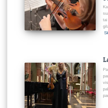
Ka
su
ta
gi
Sk
L
Pa
pa
vi
pa
pa