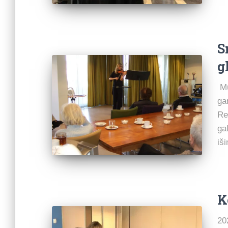
S
g
Mu
ga
Re
ga
iši
K
20