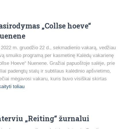
asirodymas „Collse hoeve“
uenene
2022 m. gruodžio 22 d., sekmadienio vakarą, vedžiau
vą smuiko programą per kasmetinę Kalėdų vakarienę
ollse Hoeve“ Nuenene. Gražiai papuoštoje salėje, prie
iliai padengtų stalų ir subtilaus kalėdinio apšvietimo,
ečiai mėgavosi vakaru, kuris buvo visiškai skirtas
aityti toliau
nterviu „Reiting“ žurnalui