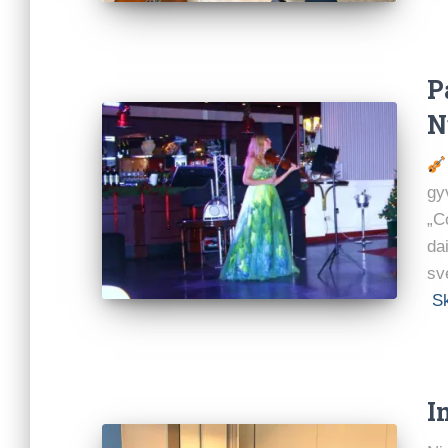
P
N
gy
„C
da
sv
Sk
I