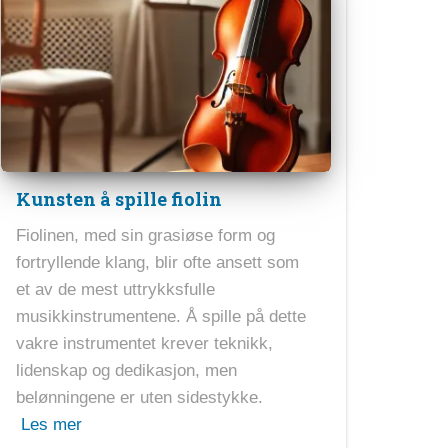
Kunsten å spille fiolin
Fiolinen, med sin grasiøse form og
fortryllende klang, blir ofte ansett som
et av de mest uttrykksfulle
musikkinstrumentene. Å spille på dette
vakre instrumentet krever teknikk,
lidenskap og dedikasjon, men
belønningene er uten sidestykke.
Les mer