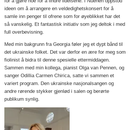
for å gjøre noe for å lindre lidelsene. I Nuenen oppstod
ideen om å arrangere en veldedighetskonsert for å
samle inn penger til ofrene som for øyeblikket har det
så vanskelig. Et fantastisk initiativ som jeg deltok i med
full overbevisning.
Med min bakgrunn fra Georgia føler jeg et dypt bånd til
det ukrainske folket. Det var derfor en ære for meg som
fiolinist å bidra til denne spesielle ettermiddagen.
Sammen med min kollega, pianist Olga van Pennen, og
sanger Odillia Carmen Chirica, satte vi sammen et
variert program. Den ukrainske nasjonalsangen og
andre rørende stykker gjenlød i salen og berørte
publikum synlig.