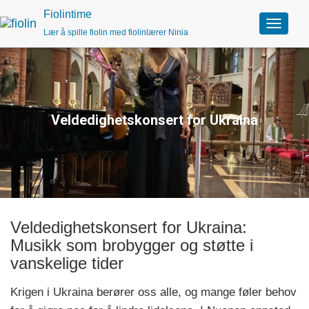
Fiolintime
Lær å spille fiolin med fiolinlærer Ninia
V
e
k
s
l
e
n
Veldedighetskonsert for Ukraina
a
v
i
g
a
s
j
o
Veldedighetskonsert for Ukraina:
n
Musikk som brobygger og støtte i
vanskelige tider
Krigen i Ukraina berører oss alle, og mange føler behov