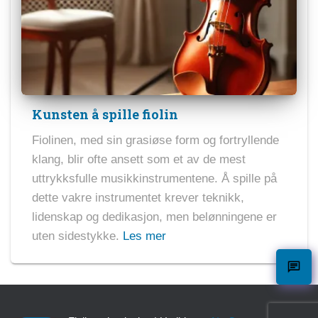
Kunsten å spille fiolin
Fiolinen, med sin grasiøse form og fortryllende
klang, blir ofte ansett som et av de mest
uttrykksfulle musikkinstrumentene. Å spille på
dette vakre instrumentet krever teknikk,
lidenskap og dedikasjon, men belønningene er
uten sidestykke.
Les mer