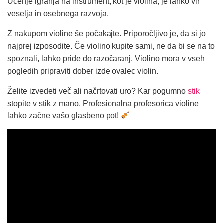
Učenje igranja na inštrument, kot je violina, je lahko vir
veselja in osebnega razvoja.
Z nakupom violine še počakajte. Priporočljivo je, da si jo
najprej izposodite. Če violino kupite sami, ne da bi se na to
spoznali, lahko pride do razočaranj. Violino mora v vseh
pogledih pripraviti dober izdelovalec violin.
Želite izvedeti več ali načrtovati uro? Kar pogumno
stik
stopite v stik z mano. Profesionalna profesorica violine
lahko začne vašo glasbeno pot!