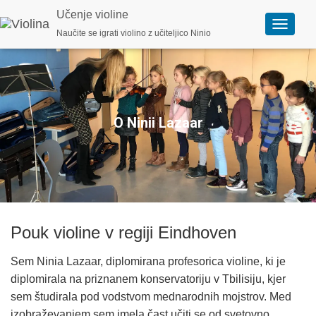
Učenje violine
Naučite se igrati violino z učiteljico Ninio
P
r
e
k
l
o
p
i
O Ninii Lazaar
n
a
v
i
g
a
c
i
j
Pouk violine v regiji Eindhoven
o
Sem Ninia Lazaar, diplomirana profesorica violine, ki je
diplomirala na priznanem konservatoriju v Tbilisiju, kjer
sem študirala pod vodstvom mednarodnih mojstrov. Med
izobraževanjem sem imela čast učiti se od svetovno