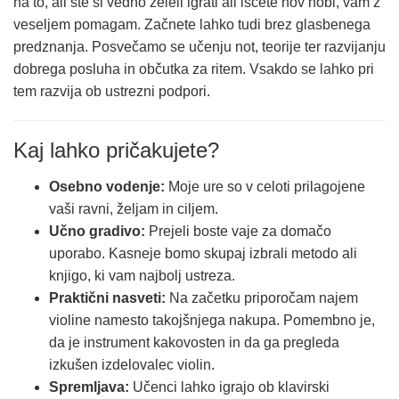
na to, ali ste si vedno želeli igrati ali iščete nov hobi, vam z
veseljem pomagam. Začnete lahko tudi brez glasbenega
predznanja. Posvečamo se učenju not, teorije ter razvijanju
dobrega posluha in občutka za ritem. Vsakdo se lahko pri
tem razvija ob ustrezni podpori.
Kaj lahko pričakujete?
Osebno vodenje:
Moje ure so v celoti prilagojene
vaši ravni, željam in ciljem.
Učno gradivo:
Prejeli boste vaje za domačo
uporabo. Kasneje bomo skupaj izbrali metodo ali
knjigo, ki vam najbolj ustreza.
Praktični nasveti:
Na začetku priporočam najem
violine namesto takojšnjega nakupa. Pomembno je,
da je instrument kakovosten in da ga pregleda
izkušen izdelovalec violin.
Spremljava:
Učenci lahko igrajo ob klavirski