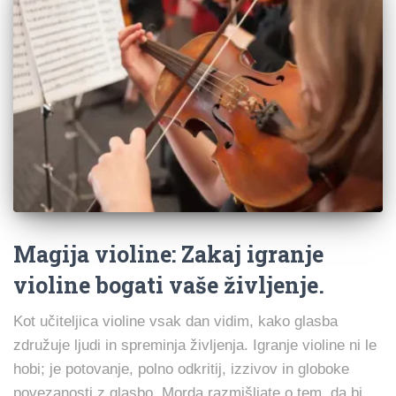
Magija violine: Zakaj igranje
violine bogati vaše življenje.
Kot učiteljica violine vsak dan vidim, kako glasba
združuje ljudi in spreminja življenja. Igranje violine ni le
hobi; je potovanje, polno odkritij, izzivov in globoke
povezanosti z glasbo. Morda razmišljate o tem, da bi