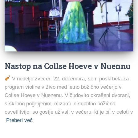
Nastop na Collse Hoeve v Nuennu
V nedeljo zvečer, 22. decembra, sem poskrbela za
program violine v živo med letno božično večerjo v
Collse Hoeve v Nuenenu. V čudovito okrašeni dvorani,
s skrbno pogrnjenimi mizami in subtilno božično
osvetlitvijo, so gostje uživali v večeru, ki je bil v celoti v
Preberi več