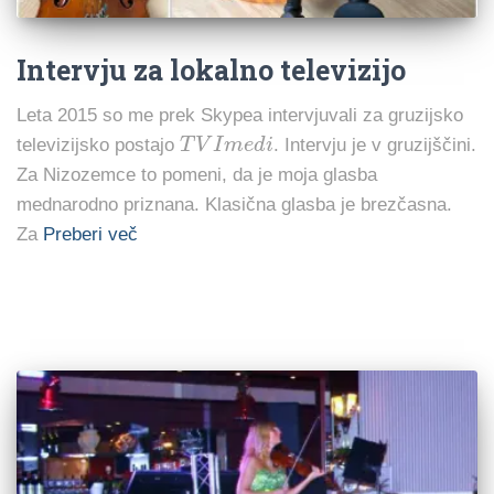
Intervju za lokalno televizijo
Leta 2015 so me prek Skypea intervjuvali za gruzijsko
T
V
I
m
e
d
i
televizijsko postajo
. Intervju je v gruzijščini.
Za Nizozemce to pomeni, da je moja glasba
mednarodno priznana. Klasična glasba je brezčasna.
Za
Preberi več