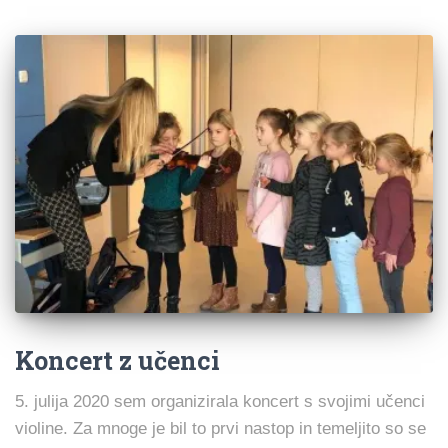
Koncert z učenci
5. julija 2020 sem organizirala koncert s svojimi učenci
violine. Za mnoge je bil to prvi nastop in temeljito so se