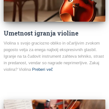
Umetnost igranja violine
Violina s svojo graciozno obliko in očarljivim zvokom
pogosto velja za enega najbolj ekspresivnih glasbil.
Igranje na ta čudovit instrument zahteva tehniko, strast
in predanost, vendar so nagrade neprimerljive. Zakaj
violina? Violina
Preberi več