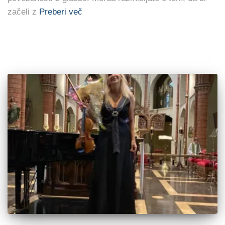
začeli z
Preberi več