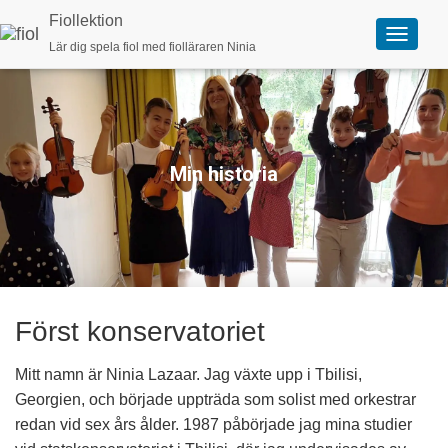
Fiollektion
Lär dig spela fiol med fiolläraren Ninia
V
ä
x
l
a
n
a
v
Min historia
i
g
e
r
i
n
g
Först konservatoriet
Mitt namn är Ninia Lazaar. Jag växte upp i Tbilisi,
Georgien, och började uppträda som solist med orkestrar
redan vid sex års ålder. 1987 påbörjade jag mina studier