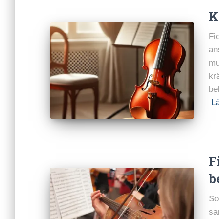
K
Fi
an
mu
kr
be
L
F
b
So
sa