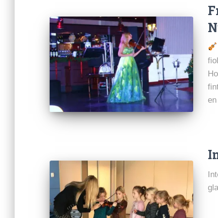
F
N
fi
Ho
fi
en
I
In
gl