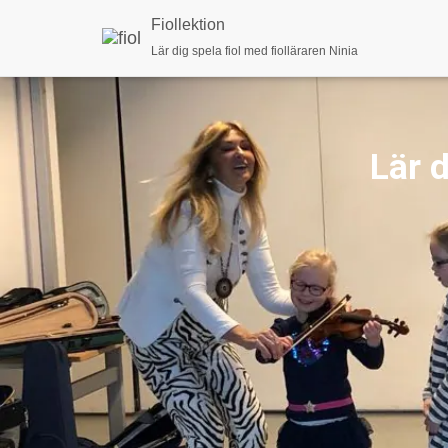
Fiollektion
Lär dig spela fiol med fiolläraren Ninia
Lär d