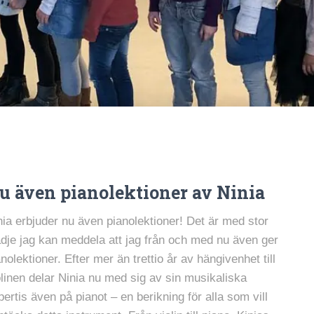
u även pianolektioner av Ninia
nia erbjuder nu även pianolektioner! Det är med stor
ädje jag kan meddela att jag från och med nu även ger
anolektioner. Efter mer än trettio år av hängivenhet till
olinen delar Ninia nu med sig av sin musikaliska
pertis även på pianot – en berikning för alla som vill