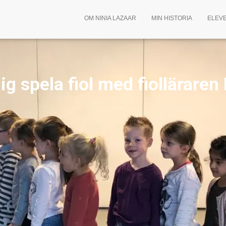
OM NINIA LAZAAR
MIN HISTORIA
ELEV
ig spela fiol
med fiolläraren 