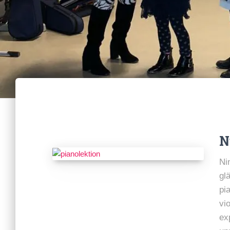
N
Ni
gl
pi
vi
ex