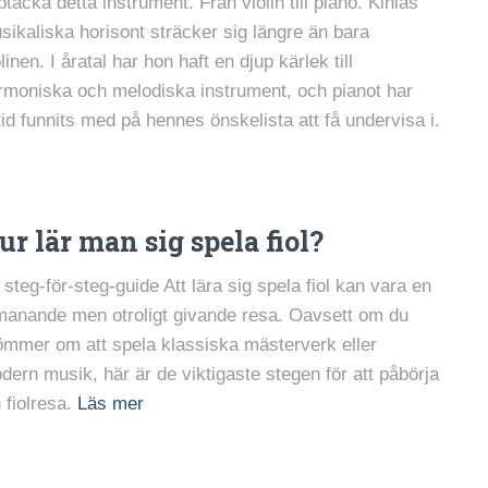
ptäcka detta instrument. Från violin till piano. Kinias
sikaliska horisont sträcker sig längre än bara
linen. I åratal har hon haft en djup kärlek till
rmoniska och melodiska instrument, och pianot har
ltid funnits med på hennes önskelista att få undervisa i.
ur lär man sig spela fiol?
 steg-för-steg-guide Att lära sig spela fiol kan vara en
manande men otroligt givande resa. Oavsett om du
ömmer om att spela klassiska mästerverk eller
dern musik, här är de viktigaste stegen för att påbörja
 fiolresa.
Läs mer