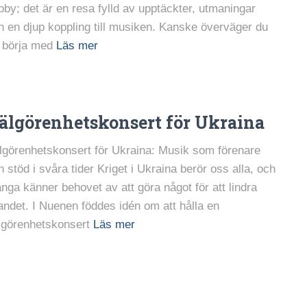
bby; det är en resa fylld av upptäckter, utmaningar
h en djup koppling till musiken. Kanske överväger du
t börja med
Läs mer
älgörenhetskonsert för Ukraina
lgörenhetskonsert för Ukraina: Musik som förenare
h stöd i svåra tider Kriget i Ukraina berör oss alla, och
nga känner behovet av att göra något för att lindra
dandet. I Nuenen föddes idén om att hålla en
lgörenhetskonsert
Läs mer