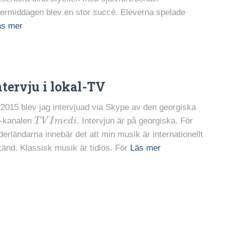
termiddagen blev en stor succé. Eleverna spelade
äs mer
ntervju i lokal-TV
 2015 blev jag intervjuad via Skype av den georgiska
T
V
I
m
e
d
i
-kanalen
. Intervjun är på georgiska. För
derländarna innebär det att min musik är internationellt
känd. Klassisk musik är tidlös. För
Läs mer