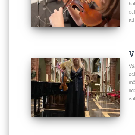
ho
oc
at
V
Vä
oc
må
li
vä