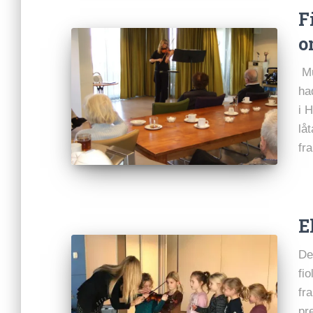
F
o
Mu
ha
i 
lå
fr
E
De
fi
fr
pr