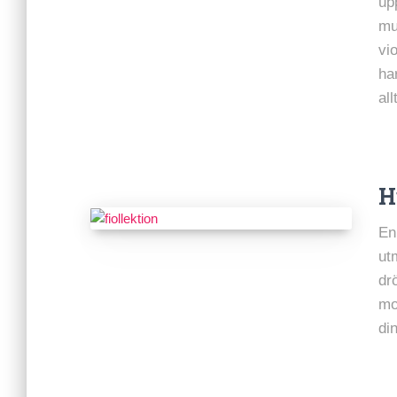
up
mu
vio
ha
al
H
En
ut
dr
mo
din