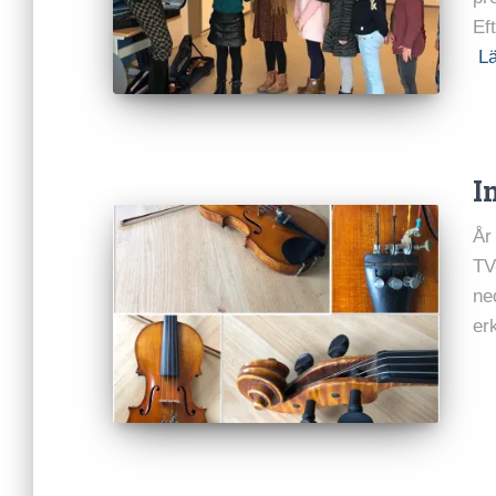
Ef
L
I
År
TV
ne
er