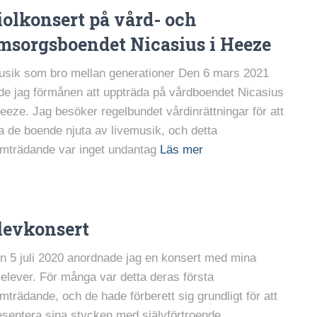
iolkonsert på vård- och
msorgsboendet Nicasius i Heeze
sik som bro mellan generationer Den 6 mars 2021
de jag förmånen att uppträda på vårdboendet Nicasius
Heeze. Jag besöker regelbundet vårdinrättningar för att
ta de boende njuta av livemusik, och detta
amträdande var inget undantag
Läs mer
levkonsert
n 5 juli 2020 anordnade jag en konsert med mina
olelever. För många var detta deras första
amträdande, och de hade förberett sig grundligt för att
esentera sina stycken med självförtroende.